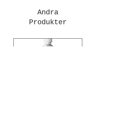
Andra
Produkter
Winsor & Newton
Cotman akvarellfärg
8 ml Lamp Black 337