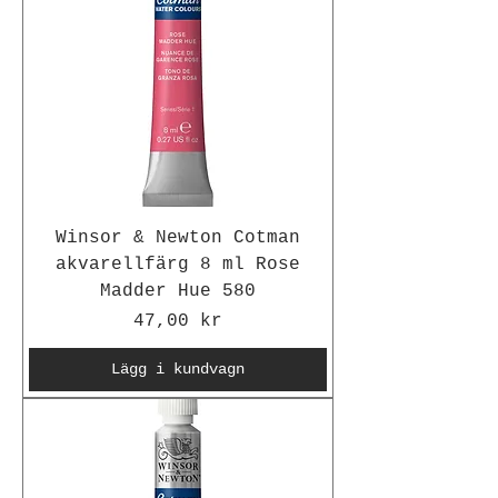
Winsor & Newton Cotman
akvarellfärg 8 ml Rose
Madder Hue 580
Pris
47,00 kr
Lägg i kundvagn