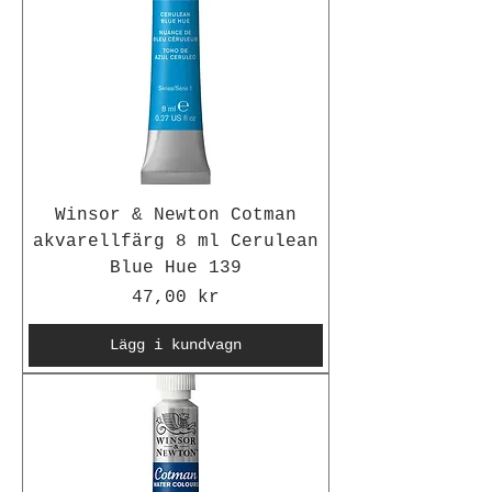
Winsor & Newton Cotman
akvarellfärg 8 ml Cerulean
Blue Hue 139
Pris
47,00 kr
Lägg i kundvagn