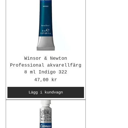
Winsor & Newton
Professional akvarellfärg
8 ml Indigo 322
Pris
47,00 kr
Lägg i kundvagn