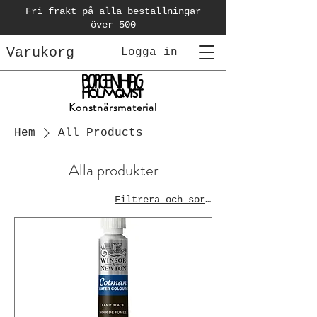
Fri frakt på alla beställningar
över 500
Varukorg
Logga in
Konstnärsmaterial
Hem
All Products
Alla produkter
Filtrera och sortera