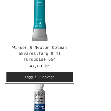
Winsor & Newton Cotman
akvarellfärg 8 ml
Turquoise 654
Pris
47,00 kr
Lägg i kundvagn