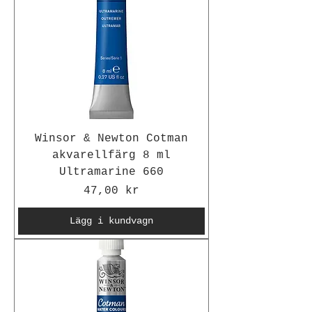
Winsor & Newton Cotman
akvarellfärg 8 ml
Ultramarine 660
Pris
47,00 kr
Lägg i kundvagn