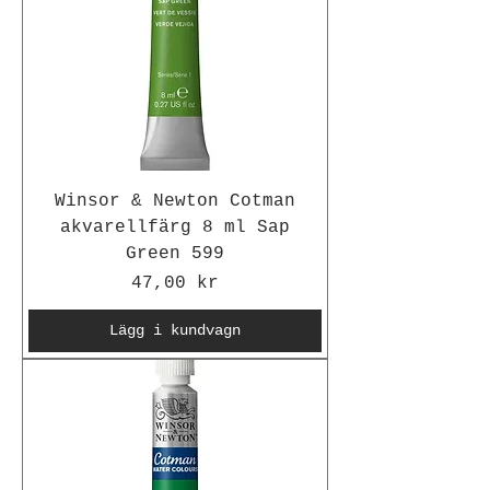
Winsor & Newton Cotman
akvarellfärg 8 ml Sap
Green 599
Pris
47,00 kr
Lägg i kundvagn