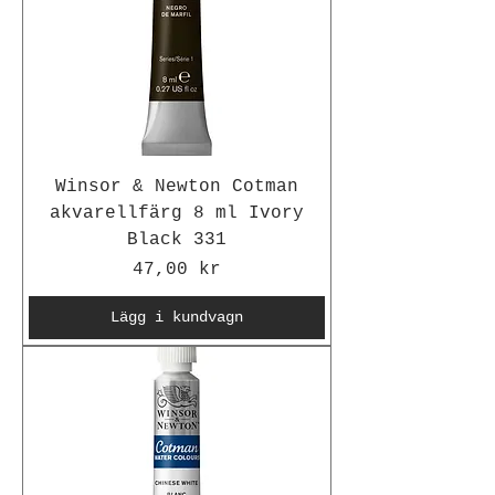
Winsor & Newton Cotman
akvarellfärg 8 ml Ivory
Black 331
Pris
47,00 kr
Lägg i kundvagn