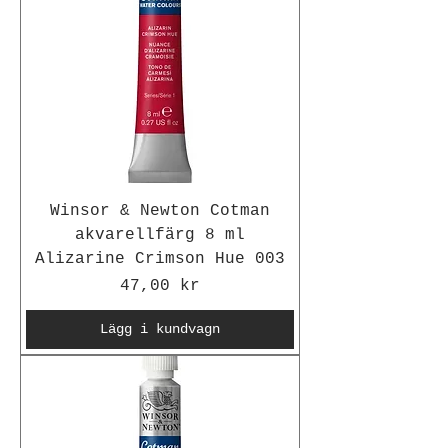
Winsor & Newton Cotman
akvarellfärg 8 ml
Alizarine Crimson Hue 003
Pris
47,00 kr
Lägg i kundvagn