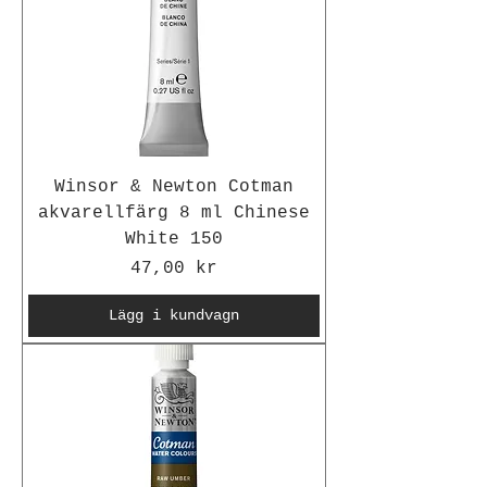
Winsor & Newton Cotman
akvarellfärg 8 ml Chinese
White 150
Pris
47,00 kr
Lägg i kundvagn