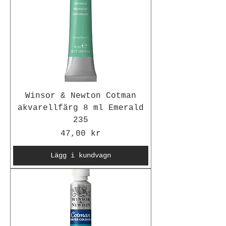
Winsor & Newton Cotman
akvarellfärg 8 ml Emerald
235
Pris
47,00 kr
Lägg i kundvagn