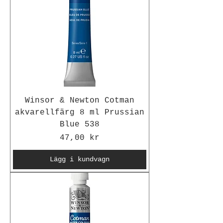
Winsor & Newton Cotman
akvarellfärg 8 ml Prussian
Blue 538
Pris
47,00 kr
Lägg i kundvagn