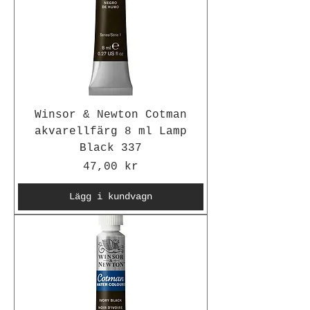
Winsor & Newton Cotman
akvarellfärg 8 ml Lamp
Black 337
Pris
47,00 kr
Lägg i kundvagn