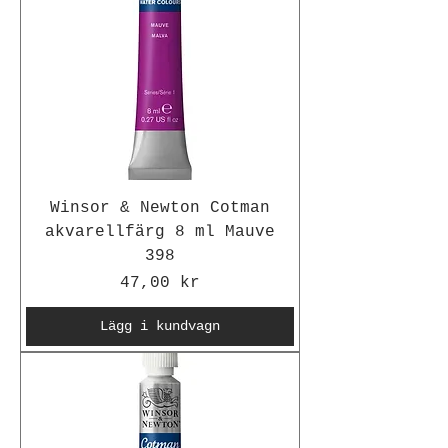
Winsor & Newton Cotman
akvarellfärg 8 ml Mauve
398
Pris
47,00 kr
Lägg i kundvagn