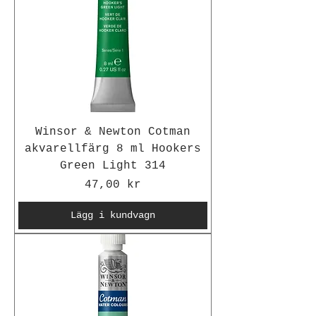
Winsor & Newton Cotman
akvarellfärg 8 ml Hookers
Green Light 314
Pris
47,00 kr
Lägg i kundvagn