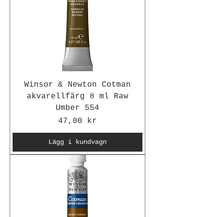
Winsor & Newton Cotman
akvarellfärg 8 ml Raw
Umber 554
Pris
47,00 kr
Lägg i kundvagn