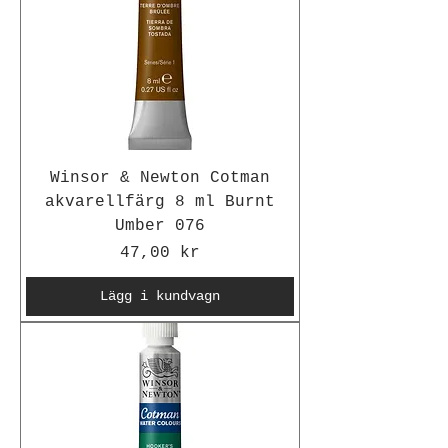
Winsor & Newton Cotman
akvarellfärg 8 ml Burnt
Umber 076
Pris
47,00 kr
Lägg i kundvagn