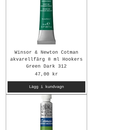
Winsor & Newton Cotman
akvarellfärg 8 ml Hookers
Green Dark 312
Pris
47,00 kr
Lägg i kundvagn