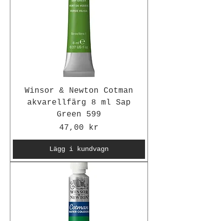
Winsor & Newton Cotman
akvarellfärg 8 ml Sap
Green 599
Pris
47,00 kr
Lägg i kundvagn