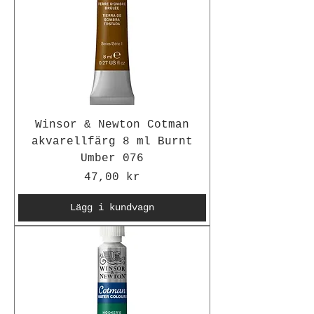
Winsor & Newton Cotman
akvarellfärg 8 ml Burnt
Umber 076
Pris
47,00 kr
Lägg i kundvagn