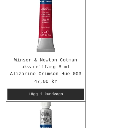
Winsor & Newton Cotman
akvarellfärg 8 ml
Alizarine Crimson Hue 003
Pris
47,00 kr
Lägg i kundvagn