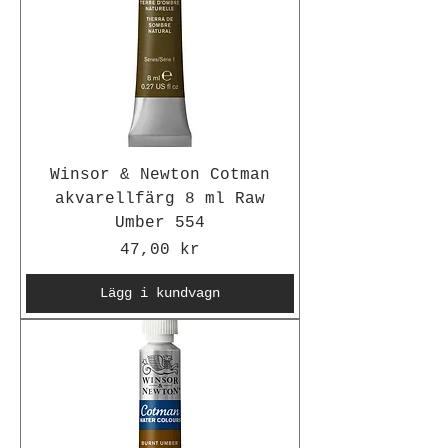
Winsor & Newton Cotman
akvarellfärg 8 ml Raw
Umber 554
Pris
47,00 kr
Lägg i kundvagn