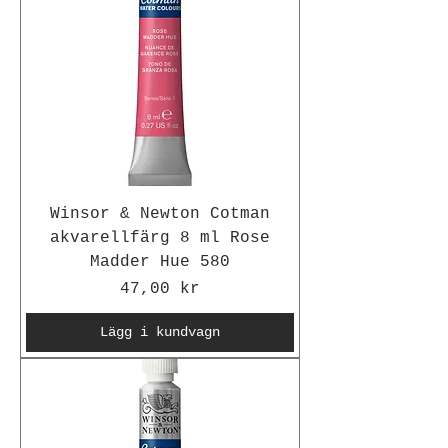
Winsor & Newton Cotman
akvarellfärg 8 ml Rose
Madder Hue 580
Pris
47,00 kr
Lägg i kundvagn