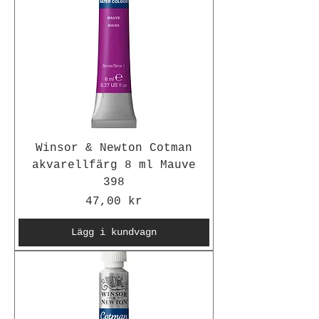
Winsor & Newton Cotman
akvarellfärg 8 ml Mauve
398
Pris
47,00 kr
Lägg i kundvagn