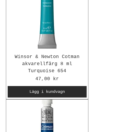
Winsor & Newton Cotman
akvarellfärg 8 ml
Turquoise 654
Pris
47,00 kr
Lägg i kundvagn