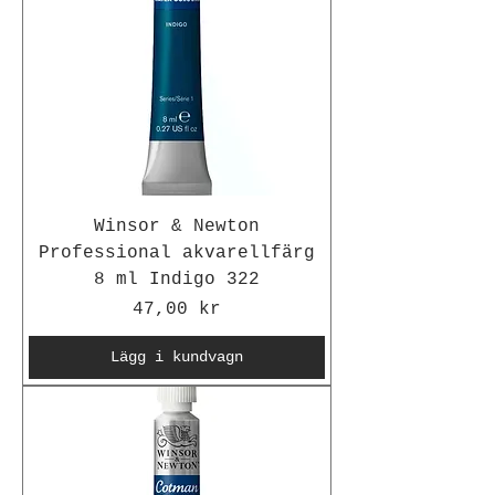
Winsor & Newton
Professional akvarellfärg
8 ml Indigo 322
Pris
47,00 kr
Lägg i kundvagn