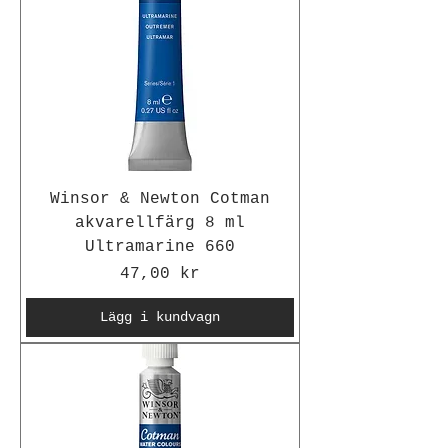
Winsor & Newton Cotman
akvarellfärg 8 ml
Ultramarine 660
Pris
47,00 kr
Lägg i kundvagn