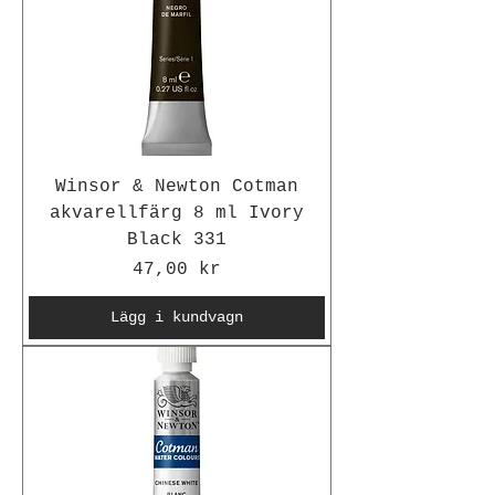
Winsor & Newton Cotman
akvarellfärg 8 ml Ivory
Black 331
Pris
47,00 kr
Lägg i kundvagn