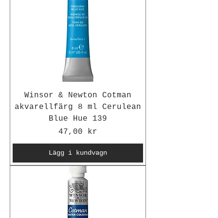
Winsor & Newton Cotman
akvarellfärg 8 ml Cerulean
Blue Hue 139
Pris
47,00 kr
Lägg i kundvagn