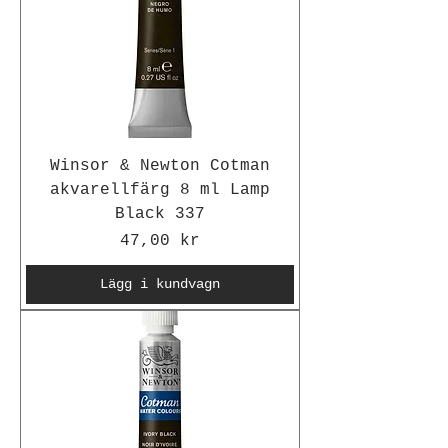
Winsor & Newton Cotman
akvarellfärg 8 ml Lamp
Black 337
Pris
47,00 kr
Lägg i kundvagn