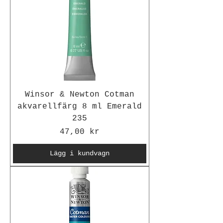
Winsor & Newton Cotman
akvarellfärg 8 ml Emerald
235
Pris
47,00 kr
Lägg i kundvagn