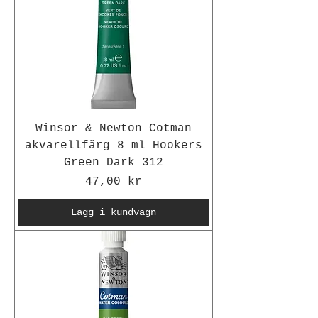
Winsor & Newton Cotman
akvarellfärg 8 ml Hookers
Green Dark 312
Pris
47,00 kr
Lägg i kundvagn