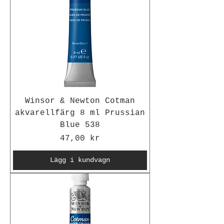
Winsor & Newton Cotman
akvarellfärg 8 ml Prussian
Blue 538
Pris
47,00 kr
Lägg i kundvagn