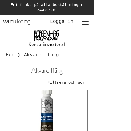
Fri frakt på alla beställningar
över 500
Varukorg
Logga in
Konstnärsmaterial
Hem
Akvarellfärg
Akvarellfärg
Filtrera och sortera