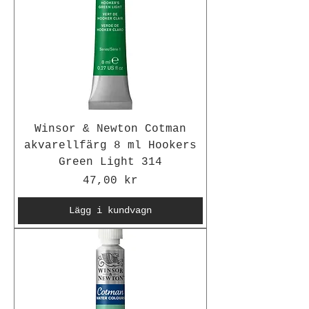
Winsor & Newton Cotman
akvarellfärg 8 ml Hookers
Green Light 314
Pris
47,00 kr
Lägg i kundvagn