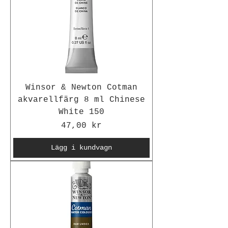
Winsor & Newton Cotman
akvarellfärg 8 ml Chinese
White 150
Pris
47,00 kr
Lägg i kundvagn